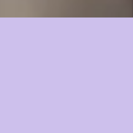
GÅR DU OG GEMMER PÅ
SJOVE, RØRENDE ELLER
OVERRASKENDE
HISTORIER? HAR DU LYST
TIL AT GÅ PÅ SCENEN MED
DEM?
Det er vores seje fortællere, der gør StorySlam
til noget særligt!
Alle kan blive fortæller til StorySlam – også dig
hvis du har lyst til at fremføre to historier fra dit
eget liv. Historierne skal fortælles i jeg-person og