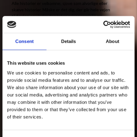
Alle historier er velkomne; sjove som alvorlige eller
skæve historier. Måske er det dig, der går hele vejen
til finalen og vinder den lækre rejsepræmie? Læs
mere om at blive fortæller
HER!
STEM PÅ DIN FAVORIT
Consent
Details
About
Det er publikums fornemmeste opgave at heppe og
stemme på aftenens favorit-fortæller. Som publikum
er det altså dig, der i fællesskab med juryen
This website uses cookies
bestemmer, hvem der vinder aftenens fortælledyst.
We use cookies to personalise content and ads, to
Vidt forskellige historier fra vidt forskellige
mennesker er på tapetet, og du sender den
provide social media features and to analyse our traffic.
fortæller, du bedst kan lide, videre i konkurrencen.
We also share information about your use of our site with
our social media, advertising and analytics partners who
Hvert StorySlams vinder ryger nemlig videre til
may combine it with other information that you’ve
StorySlam GRAND SLAM, som finder sted hvert år i
provided to them or that they’ve collected from your use
december. Her skåler vi i bobler og kårer årets
bedste fortæller, som præmieres med en
of their services.
rejsepræmie!
TEMAER