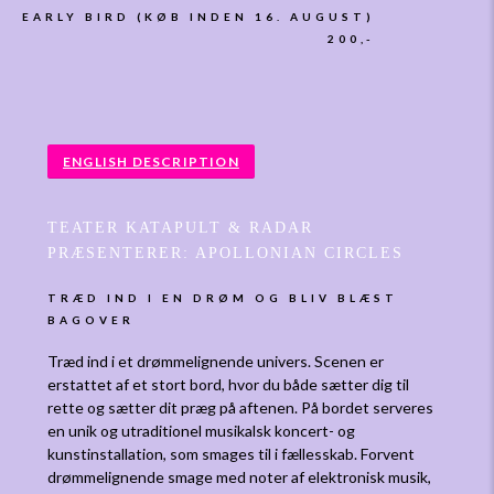
EARLY BIRD (KØB INDEN 16. AUGUST)
200,-
ENGLISH DESCRIPTION
TEATER KATAPULT & RADAR
PRÆSENTERER: APOLLONIAN CIRCLES
TRÆD IND I EN DRØM OG BLIV BLÆST
BAGOVER
Træd ind i et drømmelignende univers. Scenen er
erstattet af et stort bord, hvor du både sætter dig til
rette og sætter dit præg på aftenen. På bordet serveres
en unik og utraditionel musikalsk koncert- og
kunstinstallation, som smages til i fællesskab. Forvent
drømmelignende smage med noter af elektronisk musik,