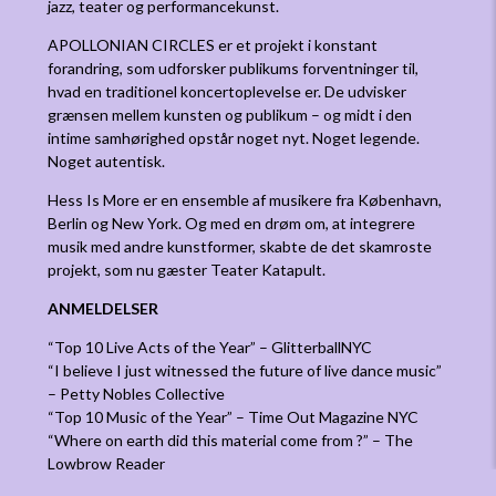
jazz, teater og performancekunst.
APOLLONIAN CIRCLES er et projekt i konstant
forandring, som udforsker publikums forventninger til,
hvad en traditionel koncertoplevelse er. De udvisker
grænsen mellem kunsten og publikum – og midt i den
intime samhørighed opstår noget nyt. Noget legende.
Noget autentisk.
Hess Is More er en ensemble af musikere fra København,
Berlin og New York. Og med en drøm om, at integrere
musik med andre kunstformer, skabte de det skamroste
projekt, som nu gæster Teater Katapult.
ANMELDELSER
“Top 10 Live Acts of the Year” – GlitterballNYC
“I believe I just witnessed the future of live dance music”
– Petty Nobles Collective
“Top 10 Music of the Year” – Time Out Magazine NYC
“Where on earth did this material come from ?” – The
Lowbrow Reader