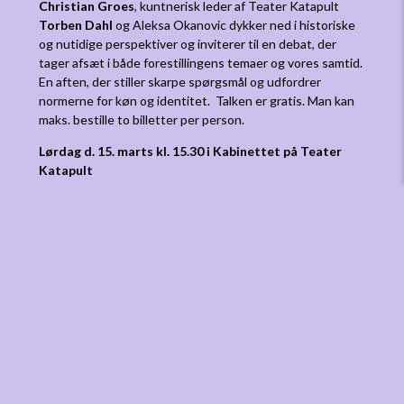
Christian Groes
, kuntnerisk leder af Teater Katapult
Torben Dahl
og Aleksa Okanovic dykker ned i historiske
og nutidige perspektiver og inviterer til en debat, der
tager afsæt i både forestillingens temaer og vores samtid.
En aften, der stiller skarpe spørgsmål og udfordrer
normerne for køn og identitet. Talken er gratis. Man kan
maks. bestille to billetter per person.
Lørdag d. 15. marts kl. 15.30 i Kabinettet på Teater
Katapult
KØB BILLET
STORYSLAM – FANGET I EUROPA
Har du haft en ferie på Mallorca, der gik helt skævt? Følt
dig fanget under pandemien? Eller måske været nødt til at
forlade dit hjem, og står nu strandet i Europa?
StorySlam
er Teater Katapults storytelling-konkurrence, hvor
almindelige danskere deler deres selvoplevede historier –
grin, græd eller det midt imellem, til denne specielle
udgave af StorySlam som laves i samarbejde med
Århundredets Festival.