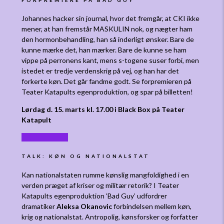
Johannes hacker sin journal, hvor det fremgår, at CKI ikke
mener, at han fremstår MASKULIN nok, og nægter ham
den hormonbehandling, han så inderligt ønsker. Bare de
kunne mærke det, han mærker. Bare de kunne se ham
vippe på perronens kant, mens s-togene suser forbi, men
istedet er tredje verdenskrig på vej, og han har det
forkerte køn. Det går fandme godt. Se forpremieren på
Teater Katapults egenproduktion, og spar på billetten!
Lørdag d. 15. marts kl. 17.00 i Black Box på Teater
Katapult
KØB BILLET
TALK: KØN OG NATIONALSTAT
Kan nationalstaten rumme kønslig mangfoldighed i en
verden præget af kriser og militær retorik? I Teater
Katapults egenproduktion ‘Bad Guy’ udfordrer
dramatiker
Aleksa Okanovic
forbindelsen mellem køn,
krig og nationalstat. Antropolig, kønsforsker og forfatter